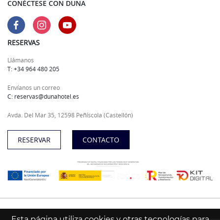
CONÉCTESE CON DUNA
RESERVAS
Llámanos
T: +34 964 480 205
Envíanos un correo
C: reservas@dunahotel.es
Avda. Del Mar 35, 12598 Peñíscola (Castellón)
RESERVAR
CONTACTO
Política de privacidad
Política de cookies
Accesibilidad
Esta página utiliza cookies y otras tecnologías para